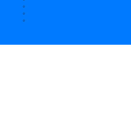
성
무장애여행
장애인식개선
역
장애인건강관리
원센터