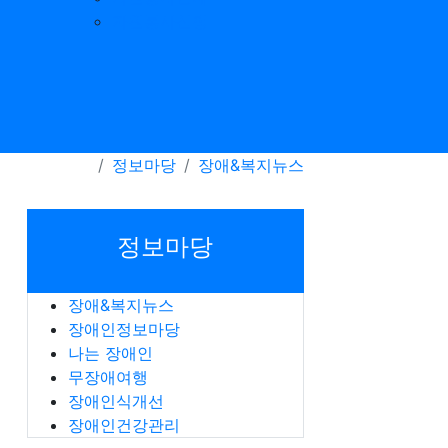
자원봉사신청
정보마당
장애&복지뉴스
정보마당
장애&복지뉴스
장애인정보마당
나는 장애인
무장애여행
장애인식개선
장애인건강관리