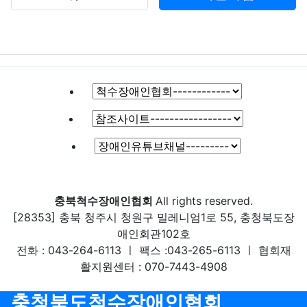
"몰"은 이 약관의 내용과 상호 및 대표자 성명,
영업소 소재지 주소(소비자의 불만을 처리할
수 있는 곳의 주소를 포함), 전화번호·모사전송
번호·전자우편주소, 사업자등록번호, 통신판매
업 신고번호, 개인정보관리책임자 등을 이용자
가 쉽게 알 수 있도록 사이버몰의 초기 서비스
화면(전면)에 게시합니다. 다만, 약관의 내용은
이용자가 연결화면을 통하여 볼 수 있도록 할
수 있습니다.
"몰"은 이용자가 약관에 동의하기에 앞서 약관
에 정하여져 있는 내용 중 청약철회·배송책임·
환불조건 등과 같은 중요한 내용을 이용자가 이
충북척수장애인협회
All rights reserved.
해할 수 있도록 별도의 연결화면 또는 팝업화면
[28353] 충북 청주시 청원구 밀레니엄1로 55, 충청북도장
등을 제공하여 이용자의 확인을 구하여야 합니
애인회관102호
다.
전화 : 043-264-6113 ㅣ 팩스 :043-265-6113 ㅣ 협회재
"몰"은 「전자상거래 등에서의 소비자보호에
활지원센터 : 070-7443-4908
관한 법률」, 「약관의 규제에 관한 법률」,
「전자문서 및 전자거래기본법」, 「전자금융
충청북도척수장애인협회