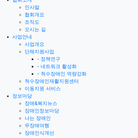
적용을 받기를 원하는 뜻을 제3항에 의한 개정
인사말
약관의 공지기간 내에 “몰”에 송신하여 “몰”의
협회개요
동의를 받은 경우에는 개정약관 조항이 적용됩
조직도
니다.
오시는 길
이 약관에서 정하지 아니한 사항과 이 약관의
사업안내
해석에 관하여는 전자상거래 등에서의 소비자
사업개요
보호에 관한 법률, 약관의 규제 등에 관한 법률,
단체지원사업
공정거래위원회가 정하는 「전자상거래 등에
-
정책연구
서의 소비자 보호지침」 및 관계법령 또는 상관
-
네트워크 활성화
례에 따릅니다.
-
척수장애인 역량강화
척수장애인재활지원센터
제4조 서비스의 제공 및 변경
이동지원 서비스
정보마당
"몰"은 다음과 같은 업무를 수행합니다.
장애&복지뉴스
재화 또는 용역에 대한 정보 제공 및 구매
장애인정보마당
계약의 체결
나는 장애인
구매계약이 체결된 재화 또는 용역의 배
무장애여행
송
장애인식개선
기타 "몰"이 정하는 업무