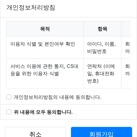
개인정보처리방침
제2조 정의
"몰" 이란 "회사"가 재화 또는 용역(이하 "재화
등" 이라 함)을 이용자에게 제공하기 위하여 컴
목적
항목
보
퓨터등 정보통신설비를 이용하여 재화 등을 거
래할 수 있도록 설정한 가상의 영업장을 말하
이용자 식별 및 본인여부 확인
아이디, 이름,
회원 
며, 아울러 사이버몰을 운영하는 사업자의 의미
비밀번호
까지
로도 사용합니다.
"이용자"란 "몰"에 접속하여 이 약관에 따라
서비스 이용에 관한 통지, CS대
연락처 (이메
회원 
"몰"이 제공하는 서비스를 받는 회원 및 비회원
응을 위한 이용자 식별
일, 휴대전화
까지
을 말합니다.
번호)
'회원'이라 함은 “몰”에 회원등록을 한 자로서,
계속적으로 "몰"이 제공하는 서비스를 이용할
개인정보처리방침의 내용에 동의합니다.
수 있는 자를 말합니다.
'비회원'이라 함은 회원에 가입하지 않고 "몰"이
위 내용에 모두 동의합니다.
제공하는 서비스를 이용하는 자를 말합니다.
제3조 약관 등의 명시와 설명 및 개정
취소
회원가입