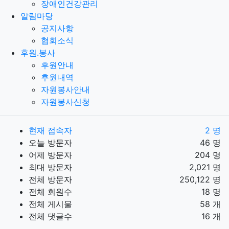
장애인건강관리
"몰"은 재화 또는 용역의 품절 또는 기술적 사
알림마당
양의 변경 등의 경우에는 장차 체결되는 계약에
공지사항
의해 제공할 재화 또는 용역의 내용을 변경할
협회소식
수 있습니다. 이 경우에는 변경된 재화 또는 용
후원.봉사
역의 내용 및 제공일자를 명시하여 현재의 재화
후원안내
또는 용역의 내용을 게시한 곳에 즉시 공지합니
후원내역
다.
자원봉사안내
"몰"이 제공하기로 이용자와 계약을 체결한 서
자원봉사신청
비스의 내용을 재화 등의 품절 또는 기술적 사
양의 변경 등의 사유로 변경할 경우에는 그 사
유를 이용자에게 통지 가능한 주소로 즉시 통지
현재 접속자
2 명
합니다.
오늘 방문자
46 명
전항의 경우 "몰"은 이로 인하여 이용자가 입은
어제 방문자
204 명
손해를 배상합니다. 다만, "몰"이 고의 또는 과
최대 방문자
2,021 명
실이 없음을 입증하는 경우에는 그러하지 아니
전체 방문자
250,122 명
합니다.
전체 회원수
18 명
전체 게시물
58 개
제5조 서비스의 중단
전체 댓글수
16 개